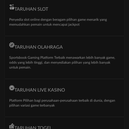
TARUHAN SLOT
Penyedia slot online dengan beragam pilihan game menarik yang
memudahkan pemain untuk mencapai jackpot
TARUHAN OLAHRAGA
Sportsbook Gaming Platform Terbaik menawarkan lebih banyak game,
odds yang lebih tinggi, dan menyediakan pilihan yang lebih banyak
untuk pemain.
TARUHAN LIVE KASINO
Platform Pilihan bagi perusahaan-perusahaan terbaik di dunia, dengan
pilihan variasi game terbanyak
TARUHAN TOGEL