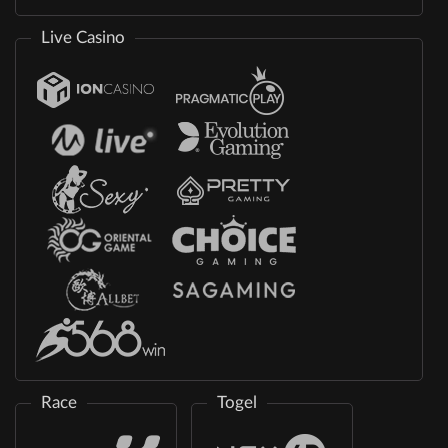
Live Casino
Race
Togel