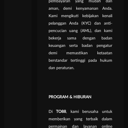
pembayaran yang mudah dan
aman, demi kenyamanan Anda.
Kami mengikuti kebijakan kenali
pelanggan Anda (KYC) dan anti-
pencucian uang (AML), dan kami
bekerja sama dengan badan
keuangan serta badan pengatur
demi memastikan ketaatan
berstandar tertinggi pada hukum
dan peraturan.
PROGRAM & HIBURAN
Di
TO88
, kami berusaha untuk
memberikan yang terbaik dalam
permainan dan layanan online