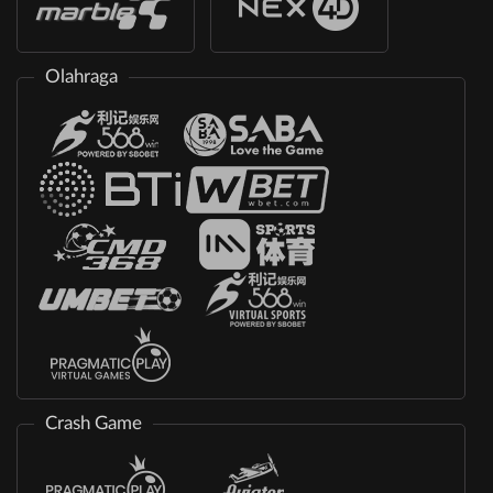
Olahraga
Crash Game