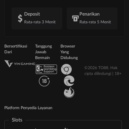
Deposit
Penarikan
Rata-rata 3 Menit
Rata-rata 5 Menit
Bersertifikasi
Tanggung
Browser
Dari
Jawab
Yang
Bermain
Didukung
©2026 TO88. Hak
cipta dilindungi | 18+
Platform Penyedia Layanan
Slots