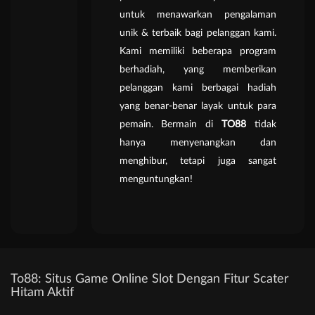
untuk menawarkan pengalaman
unik & terbaik bagi pelanggan kami.
Kami memiliki beberapa program
berhadiah, yang memberikan
pelanggan kami berbagai hadiah
yang benar-benar layak untuk para
pemain. Bermain di
TO88
tidak
hanya menyenangkan dan
menghibur, tetapi juga sangat
menguntungkan!
To88: Situs Game Online Slot Dengan Fitur Scater
Hitam Aktif