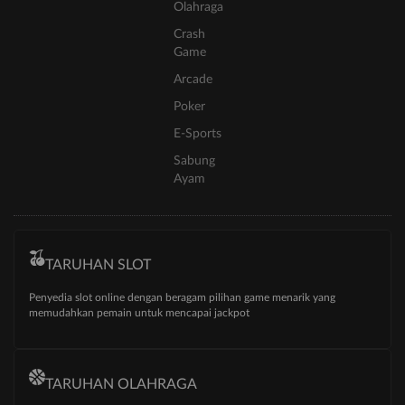
Olahraga
Crash
Game
Arcade
Poker
E-Sports
Sabung
Ayam
TARUHAN SLOT
Penyedia slot online dengan beragam pilihan game menarik yang
memudahkan pemain untuk mencapai jackpot
TARUHAN OLAHRAGA