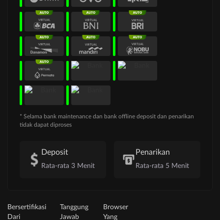
* Selama bank maintenance dan bank offline deposit dan penarikan
tidak dapat diproses
Deposit
Penarikan
Rata-rata 3 Menit
Rata-rata 5 Menit
Bersertifikasi
Tanggung
Browser
Dari
Jawab
Yang