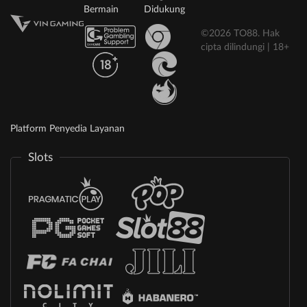
Bermain
Didukung
©2026 TO88. Hak
cipta dilindungi | 18+
Platform Penyedia Layanan
Slots