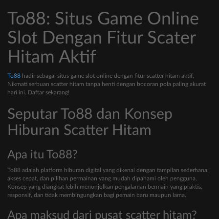
To88: Situs Game Online
Slot Dengan Fitur Scater
Hitam Aktif
To88
hadir sebagai situs game slot online dengan fitur scatter hitam aktif,
Nikmati serbuan scatter hitam tanpa henti dengan bocoran pola paling akurat
hari ini. Daftar sekarang!
Seputar To88 dan Konsep
Hiburan Scatter Hitam
Apa itu To88?
To88 adalah platform hiburan digital yang dikenal dengan tampilan sederhana,
akses cepat, dan pilihan permainan yang mudah dipahami oleh pengguna.
Konsep yang diangkat lebih menonjolkan pengalaman bermain yang praktis,
responsif, dan tidak membingungkan bagi pemain baru maupun lama.
Apa maksud dari pusat scatter hitam?