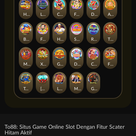
Hungry Cats
Lucky Legend
Coin Spinner
Football Fever
Diamond Fruit
Acrobatics
Baseball Fever
Football Fever M
Hong Kong Flavor
Sweet 666 Deluxe
Royal Fruit
The Dragon Brings Wealth 2
Mega Winner
Xiao Ne Zha
Golden Dragon Club
Disco Piggy
Crazy Crazy 3
FIFA RUSH
Treasure Island
[777]
Lucky Bats M
Mr.Rich
God of War
To88: Situs Game Online Slot Dengan Fitur Scater
Hitam Aktif