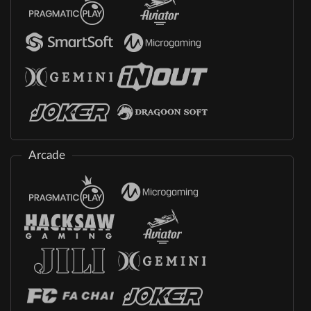
Arcade