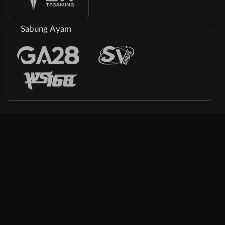
Sabung Ayam