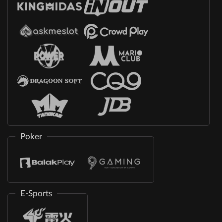
Poker
E-Sports