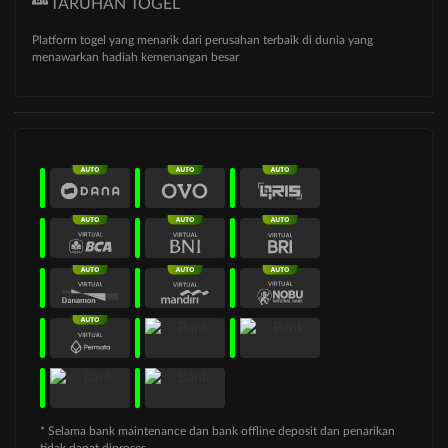
TARUHAN TOGEL
Platform togel yang menarik dari perusahan terbaik di dunia yang
menawarkan hadiah kemenangan besar
* Selama bank maintenance dan bank offline deposit dan penarikan
tidak dapat diproses