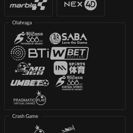
Olahraga
Crash Game