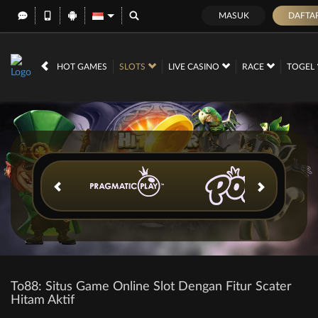
MASUK
DAFTA
IDR
12,745,447,
HOT GAMES
SLOTS
LIVE CASINO
RACE
TOGEL
To88: Situs Game Online Slot Dengan Fitur Scater
Hitam Aktif