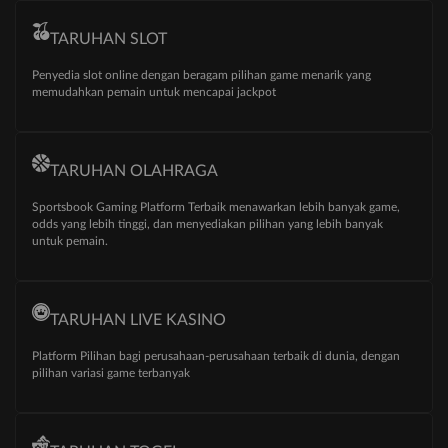
TARUHAN SLOT
Penyedia slot online dengan beragam pilihan game menarik yang
memudahkan pemain untuk mencapai jackpot
TARUHAN OLAHRAGA
Sportsbook Gaming Platform Terbaik menawarkan lebih banyak game,
odds yang lebih tinggi, dan menyediakan pilihan yang lebih banyak
untuk pemain.
TARUHAN LIVE KASINO
Platform Pilihan bagi perusahaan-perusahaan terbaik di dunia, dengan
pilihan variasi game terbanyak