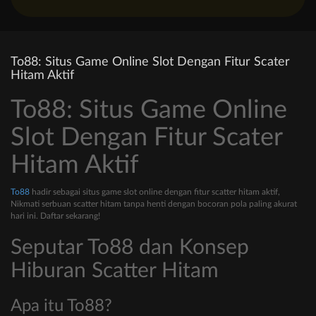
To88: Situs Game Online Slot Dengan Fitur Scater
Hitam Aktif
To88: Situs Game Online
Slot Dengan Fitur Scater
Hitam Aktif
To88
hadir sebagai situs game slot online dengan fitur scatter hitam aktif,
Nikmati serbuan scatter hitam tanpa henti dengan bocoran pola paling akurat
hari ini. Daftar sekarang!
Seputar To88 dan Konsep
Hiburan Scatter Hitam
Apa itu To88?