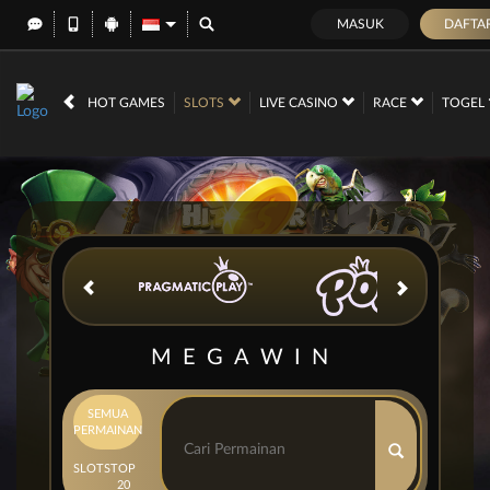
MASUK
DAFTA
IDR
12,663,395,
HOT GAMES
SLOTS
LIVE CASINO
RACE
TOGEL
MEGAWIN
SEMUA
PERMAINAN
SLOTS
TOP
20