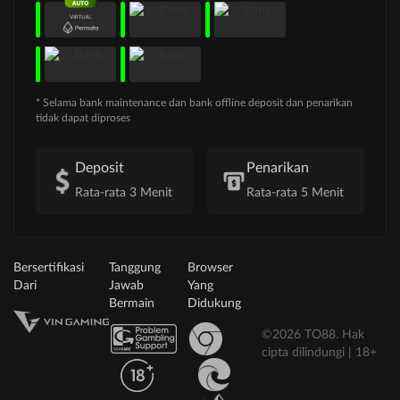
* Selama bank maintenance dan bank offline deposit dan penarikan
tidak dapat diproses
Deposit
Penarikan
Rata-rata 3 Menit
Rata-rata 5 Menit
Bersertifikasi
Tanggung
Browser
Dari
Jawab
Yang
Bermain
Didukung
©2026 TO88. Hak
cipta dilindungi | 18+