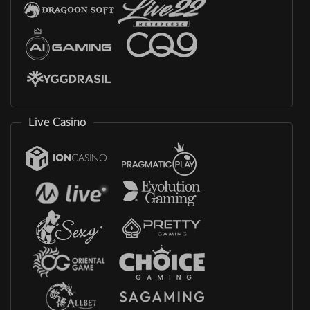
Live Casino