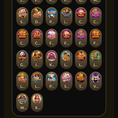
JiXiangRuYi(H5)
F-88Treasures(H5)
PINE OF PLINKO 2
FA DA CAI(H5)
G-BloomingRiches
MANEKI NEKO(H5)
Super Ace2+
Dragon Arena
Plinko2
(H5)Outlawed Heroes
C-88Drum(H5)
C-88Flower(H5)
C-88Riches(H5)
C-88Treasures(H5)
F-88Diamond(H5)
F-88Drum(H5)
F-88Flower(H5)
F-88Riches(H5)
Gold Panda(H5)
JourneyToTheWest
King-777
L-DragonRiches
L-EmperorTreasure
L-EyesOfFortune
L-GoldenToad
LuckyFish
Plinko3
Super Ace+
Triple Fish(H5)
VIP Club
Water Margin(H5)
XiBoBA