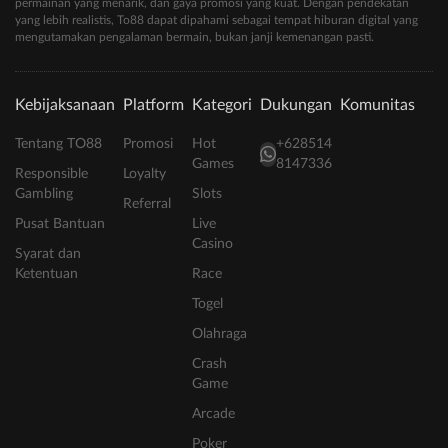
permainan yang menarik, dan gaya promosi yang kuat. Dengan pendekatan
yang lebih realistis, To88 dapat dipahami sebagai tempat hiburan digital yang
mengutamakan pengalaman bermain, bukan janji kemenangan pasti.
Kebijaksanaan
Platform
Kategori
Dukungan
Komunitas
Tentang TO88
Promosi
Hot
+628514
Games
8147336
Responsible
Loyalty
Gambling
Slots
Referral
Pusat Bantuan
Live
Casino
Syarat dan
Ketentuan
Race
Togel
Olahraga
Crash
Game
Arcade
Poker