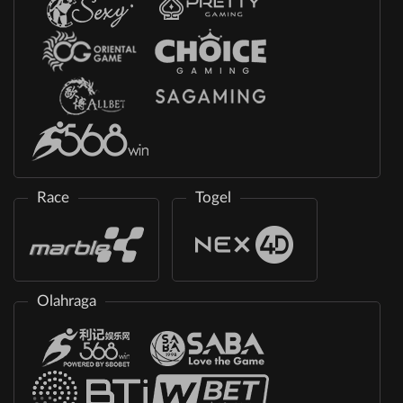
Race
Togel
Olahraga