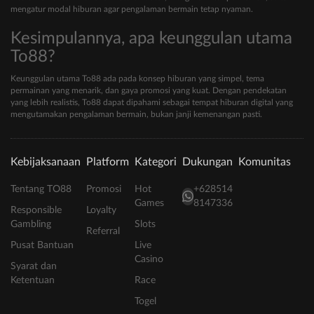
mengatur modal hiburan agar pengalaman bermain tetap nyaman.
Kesimpulannya, apa keunggulan utama
To88?
Keunggulan utama To88 ada pada konsep hiburan yang simpel, tema
permainan yang menarik, dan gaya promosi yang kuat. Dengan pendekatan
yang lebih realistis, To88 dapat dipahami sebagai tempat hiburan digital yang
mengutamakan pengalaman bermain, bukan janji kemenangan pasti.
Kebijaksanaan
Platform
Kategori
Dukungan
Komunitas
Tentang TO88
Promosi
Hot
+628514
Games
8147336
Responsible
Loyalty
Gambling
Slots
Referral
Pusat Bantuan
Live
Casino
Syarat dan
Ketentuan
Race
Togel