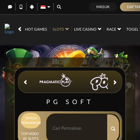
MASUK
DAFTA
IDR
12,667,640,
HOT GAMES
SLOTS
LIVE CASINO
RACE
TOGEL
PG SOFT
SEMUA
PERMAINAN
TOP
VIDEO
20
SLOTS