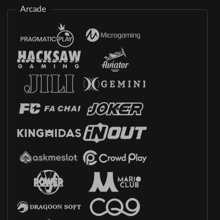
Arcade