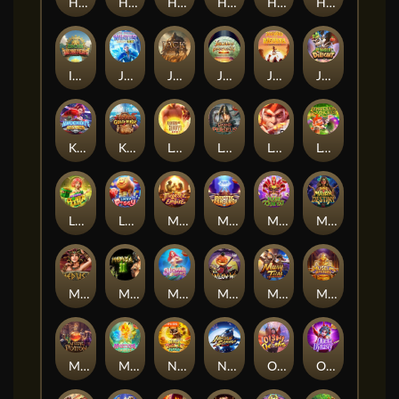
Hawaiian Tiki
Heist Stakes
Hip Hop Panda
Honey Trap of Diao Chan
Hood vs Wolf
Hotpot
Incan Wonders
Jack Frost's Winter
Jack the Giant Hunter
Jewels of Prosperity
Journey to the Wealth
Jungle Delight
Knockout Riches
Kraken Gold Rush
Legend of Hou Yi
Legend of Perseus
Legendary Monkey King
Leprechaun Riches
Lucky Clover Riches
Lucky Piggy
Majestic Empire
Majestic Treasures
Mask Carnival
Mayan Destiny
Medusa
Medusa 2
Mermaid Riches
Mr. Hallow-Win
Muay Thai Champion
Museum Wonders
Mystic Potion
Mystical Spirits
Ninja Raccoon Frenzy
Ninja vs Samurai
Oishi Delights
Opera Dynasty