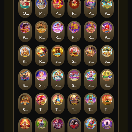
Oriental Prosperity
Pharaoh Royals
Phoenix Rises
Piggy Gold
Plushie Frenzy
Prosperity Fortune Tree
Prosperity Lion
Raider Jane's Crypt of Fortune
Rave Party Fever
Reel Love
Rio Fantasia
Perfect Strike
Rise of Apollo
Rooster Rumble
Safari Wilds
Santa's Gift Rush
Secret of Cleopatra
Shaolin Soccer
Shark Bounty
Skylight Wonders
Songkran Splash
Spirited Wonders
Super Golf Drive
Supermarket Spree
Symbols of Egypt
Thai River Wonders
The Queen's Banquet
Three Crazy Piggies
Totem Wonders
Tree of Fortune