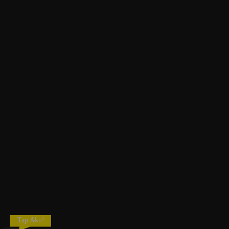
Tap Aku!