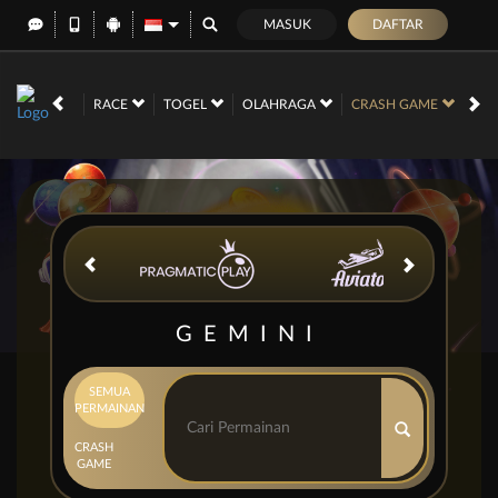
MASUK
DAFTAR
VE CASINO
RACE
TOGEL
OLAHRAGA
CRASH GAME
AR
GEMINI
SEMUA
PERMAINAN
CRASH
GAME