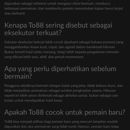
digunakan sebagai referensi untuk mengatur ritme bermain, membaca
kebiasaan permainan, dan membantu pemain menentukan kapan harus lanjut
atau berhenti.
Kenapa To88 sering disebut sebagai
eksekutor terkuat?
Sebutan eksekutor terkuat lebih cocok dipahami sebagai bahasa promosi yang
menggambarkan kesan kuat, cepat, dan agresif dalam menikmati hiburan.
Bukan berarti hasil selalu menang, tetapi lebih kepada pengalaman bermain
yang dibuat lebih seru, aktif, dan penuh momentum.
Apa yang perlu diperhatikan sebelum
bermain?
Pengguna sebaiknya bermain dengan batas yang jelas, tidak terburu-buru, dan
tidak menjadikan permainan sebagai sumber penghasilan utama. Hiburan
seperti ini lebih aman dinikmati sebagai aktivitas santai, bukan sebagai cara
instan untuk mendapatkan hasil besar.
Apakah To88 cocok untuk pemain baru?
To88 bisa menjadi pilihan bagi pemain baru yang mencari tampilan mudah
digunakan dan alur permainan yang tidak rumit. Namun, pemain baru tetap