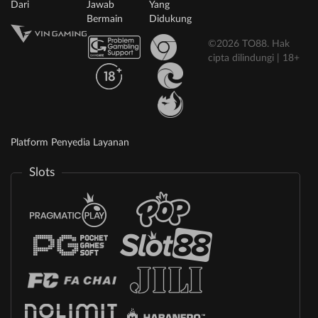
Dari
Jawab
Yang
Bermain
Didukung
©2026 TO88. Hak
cipta dilindungi | 18+
Platform Penyedia Layanan
Slots