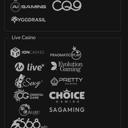
Live Casino