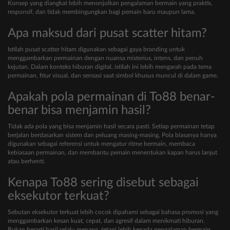
Konsep yang diangkat lebih menonjolkan pengalaman bermain yang praktis,
responsif, dan tidak membingungkan bagi pemain baru maupun lama.
Apa maksud dari pusat scatter hitam?
Istilah pusat scatter hitam digunakan sebagai gaya branding untuk
menggambarkan permainan dengan nuansa misterius, intens, dan penuh
kejutan. Dalam konteks hiburan digital, istilah ini lebih mengarah pada tema
permainan, fitur visual, dan sensasi saat simbol khusus muncul di dalam game.
Apakah pola permainan di To88 benar-
benar bisa menjamin hasil?
Tidak ada pola yang bisa menjamin hasil secara pasti. Setiap permainan tetap
berjalan berdasarkan sistem dan peluang masing-masing. Pola biasanya hanya
digunakan sebagai referensi untuk mengatur ritme bermain, membaca
kebiasaan permainan, dan membantu pemain menentukan kapan harus lanjut
atau berhenti.
Kenapa To88 sering disebut sebagai
eksekutor terkuat?
Sebutan eksekutor terkuat lebih cocok dipahami sebagai bahasa promosi yang
menggambarkan kesan kuat, cepat, dan agresif dalam menikmati hiburan.
Bukan berarti hasil selalu menang, tetapi lebih kepada pengalaman bermain