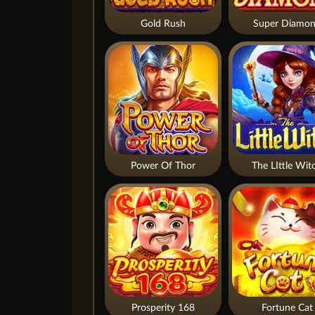
Gold Rush
Super Diamo
Power Of Thor
The LIttle Wit
Prosperity 168
Fortune Cat