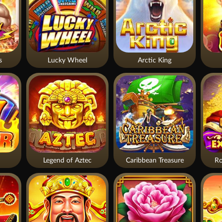
s
Lucky Wheel
Arctic King
Legend of Aztec
Caribbean Treasure
Ro