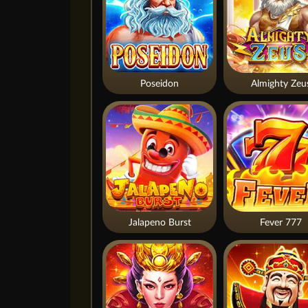
Poseidon
Almighty Zeu
Jalapeno Burst
Fever 777