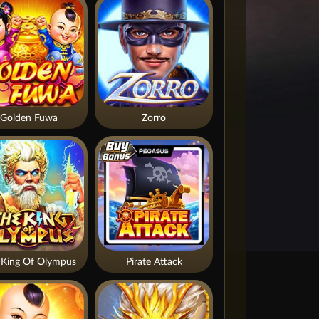
Golden Fuwa
Zorro
 King Of Olympus
Pirate Attack