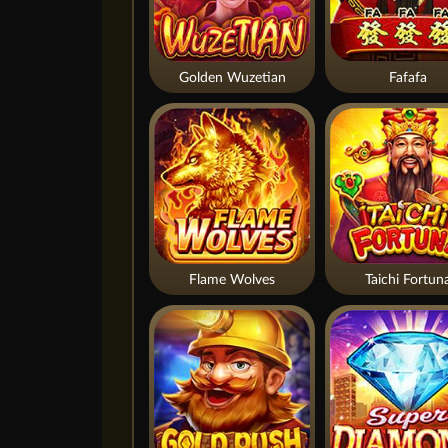
Golden Wuzetian
Fafafa
Flame Wolves
Taichi Fortun