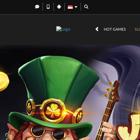
HOT GAMES
SL