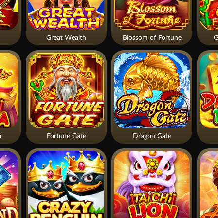
Great Wealth
Blossom of Fortune
G
a
Fortune Gate
Dragon Gate