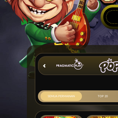
SEMUA PERMAINAN
TOP 20