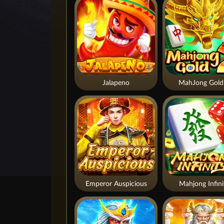
Jalapeno
MahJong Gold
Emperor Auspicious
Mahjong Infini