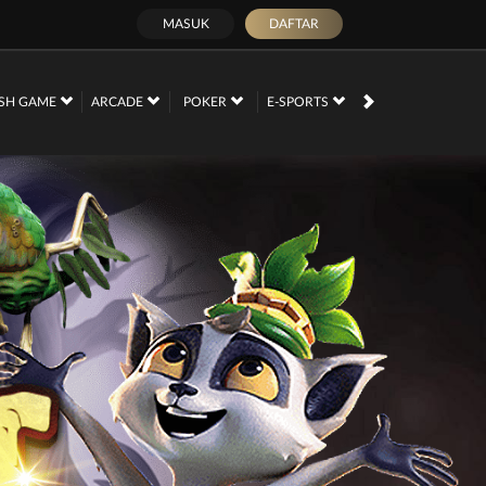
MASUK
DAFTAR
SH GAME
ARCADE
POKER
E-SPORTS
SABUNG AYAM