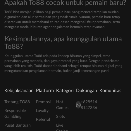
Apakah To88 cocok untuk pemain baru?
To88 bisa menjadi pilihan bagi pemain baru yang mencari tampilan mudah
digunakan dan alur permainan yang tidak rumit. Namun, pemain baru tetap
disarankan untuk memahami aturan dasar, mengenali fitur permainan, serta
mengatur modal hiburan agar pengalaman bermain tetap nyaman.
Kesimpulannya, apa keunggulan utama
To88?
Keunggulan utama To88 ada pada konsep hiburan yang simpel, tema
permainan yang menarik, dan gaya promosi yang kuat. Dengan pendekatan
yang lebih realistis, To88 dapat dipahami sebagai tempat hiburan digital yang
mengutamakan pengalaman bermain, bukan janji kemenangan pasti.
Kebijaksanaan
Platform
Kategori
Dukungan
Komunitas
Tentang TO88
Promosi
Hot
+628514
Games
8147336
Responsible
Loyalty
Gambling
Slots
Referral
Pusat Bantuan
Live