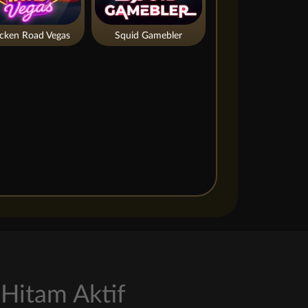
cken Road Vegas
Squid Gamebler
 Hitam Aktif