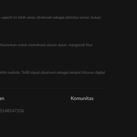
perti ini lebih aman dinikmati sebagai aktivitas santai, bukan
disarankan untuk memahami aturan dasar, mengenali fitur
h realistis, To88 dapat dipahami sebagai tempat hiburan digital
an
Komunitas
5148147336