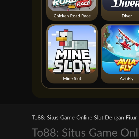
Chicken Road Race
Diver
Mine Slot
AviaFly
To88: Situs Game Online Slot Dengan Fitur 
To88: Situs Game Onli