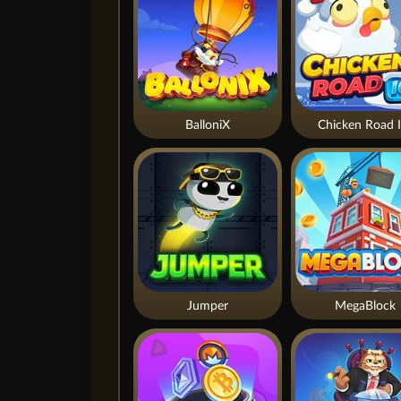
BalloniX
Chicken Road 
Jumper
MegaBlock