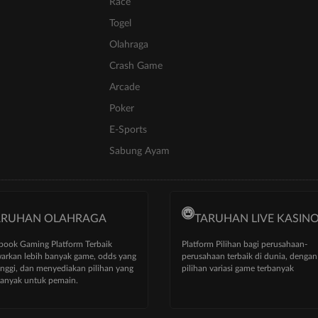
Race
Togel
Olahraga
Crash Game
Arcade
Poker
E-Sports
Sabung Ayam
ARUHAN OLAHRAGA
TARUHAN LIVE KASIN
book Gaming Platform Terbaik
Platform Pilihan bagi perusahaan-
rkan lebih banyak game, odds yang
perusahaan terbaik di dunia, dengan
tinggi, dan menyediakan pilihan yang
pilihan variasi game terbanyak
banyak untuk pemain.