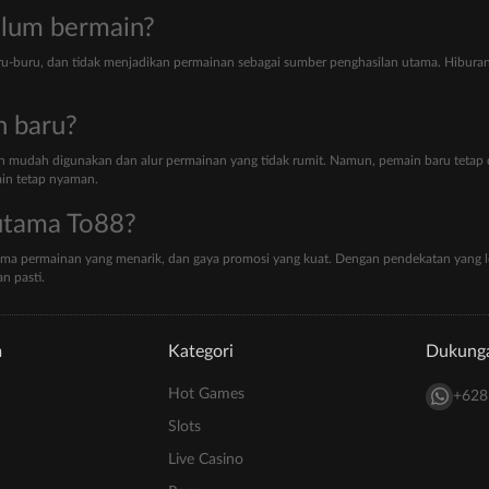
elum bermain?
u-buru, dan tidak menjadikan permainan sebagai sumber penghasilan utama. Hiburan se
n baru?
an mudah digunakan dan alur permainan yang tidak rumit. Namun, pemain baru tetap 
in tetap nyaman.
utama To88?
a permainan yang menarik, dan gaya promosi yang kuat. Dengan pendekatan yang lebi
n pasti.
m
Kategori
Dukung
Hot Games
+628
Slots
Live Casino