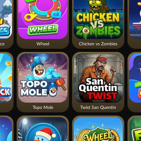
Ice
Wheel
Chicken vs Zombies
Topo Mole
Twist San Quentin