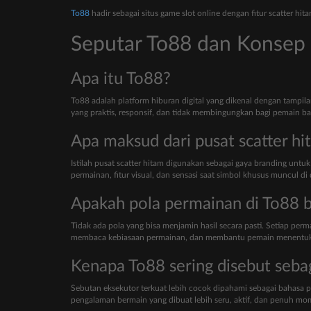
To88
hadir sebagai situs game slot online dengan fitur scatter hit
Seputar To88 dan Konsep 
Apa itu To88?
To88 adalah platform hiburan digital yang dikenal dengan tampi
yang praktis, responsif, dan tidak membingungkan bagi pemain b
Apa maksud dari pusat scatter hi
Istilah pusat scatter hitam digunakan sebagai gaya branding untu
permainan, fitur visual, dan sensasi saat simbol khusus muncul d
Apakah pola permainan di To88 b
Tidak ada pola yang bisa menjamin hasil secara pasti. Setiap per
membaca kebiasaan permainan, dan membantu pemain menentukan
Kenapa To88 sering disebut seba
Sebutan eksekutor terkuat lebih cocok dipahami sebagai bahasa p
pengalaman bermain yang dibuat lebih seru, aktif, dan penuh m