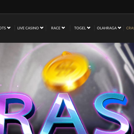
OTS
LIVE CASINO
RACE
TOGEL
OLAHRAGA
CRA