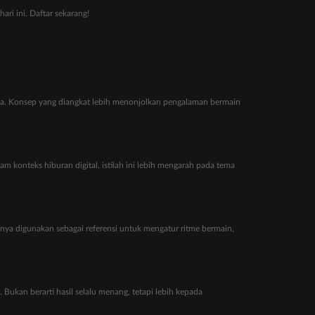
ari ini. Daftar sekarang!
una. Konsep yang diangkat lebih menonjolkan pengalaman bermain
 konteks hiburan digital, istilah ini lebih mengarah pada tema
anya digunakan sebagai referensi untuk mengatur ritme bermain,
ukan berarti hasil selalu menang, tetapi lebih kepada