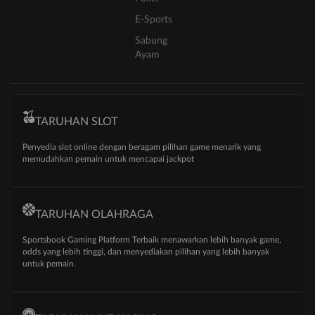
E-Sports
Sabung
Ayam
TARUHAN SLOT
Penyedia slot online dengan beragam pilihan game menarik yang
memudahkan pemain untuk mencapai jackpot
TARUHAN OLAHRAGA
Sportsbook Gaming Platform Terbaik menawarkan lebih banyak game,
odds yang lebih tinggi, dan menyediakan pilihan yang lebih banyak
untuk pemain.