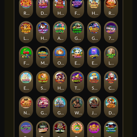
Rio Carnival
Daruma Block
Hawaiian Totem
Fruity Jester
Honey Bee Bee
Red Chilli
Lucky Snake
Hip Hop Penguin
Alien Hive
Goblin Slayer
Genies Blessing
77 FORTUNE
FUNTASTIC FRUIT
MAYAN TEMPLE
OCEAN ADVENTURE
EGGY BUNNIES
EMONJI
LUCKY PET
EASTER BUNNY
SUSHI DELIGHT
HALLOWIN
TUTTI FRUTTI
SHIBA VILLAGE
CHRISTMAS GIFT
NEZHA DEMON REBORN
GOLDEN LOTUS
GOD LIST
WAR SAINT
JOURNEY WEST
DOG FORTUNE