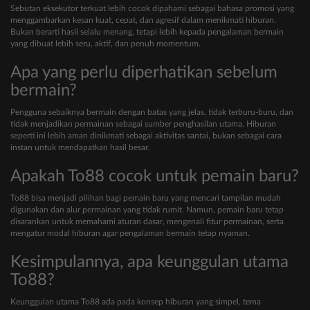
Sebutan eksekutor terkuat lebih cocok dipahami sebagai bahasa promosi yang
menggambarkan kesan kuat, cepat, dan agresif dalam menikmati hiburan.
Bukan berarti hasil selalu menang, tetapi lebih kepada pengalaman bermain
yang dibuat lebih seru, aktif, dan penuh momentum.
Apa yang perlu diperhatikan sebelum
bermain?
Pengguna sebaiknya bermain dengan batas yang jelas, tidak terburu-buru, dan
tidak menjadikan permainan sebagai sumber penghasilan utama. Hiburan
seperti ini lebih aman dinikmati sebagai aktivitas santai, bukan sebagai cara
instan untuk mendapatkan hasil besar.
Apakah To88 cocok untuk pemain baru?
To88 bisa menjadi pilihan bagi pemain baru yang mencari tampilan mudah
digunakan dan alur permainan yang tidak rumit. Namun, pemain baru tetap
disarankan untuk memahami aturan dasar, mengenali fitur permainan, serta
mengatur modal hiburan agar pengalaman bermain tetap nyaman.
Kesimpulannya, apa keunggulan utama
To88?
Keunggulan utama To88 ada pada konsep hiburan yang simpel, tema