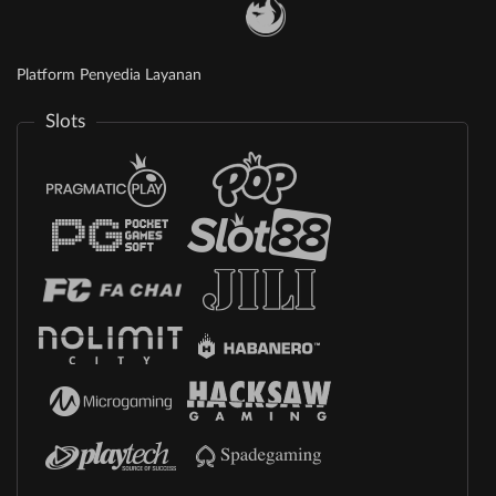
Platform Penyedia Layanan
Slots