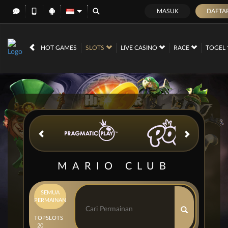
MASUK
DAFTA
IDR
12,735,245,
HOT GAMES
SLOTS
LIVE CASINO
RACE
TOGEL
MARIO CLUB
SEMUA
PERMAINAN
TOP
SLOTS
20