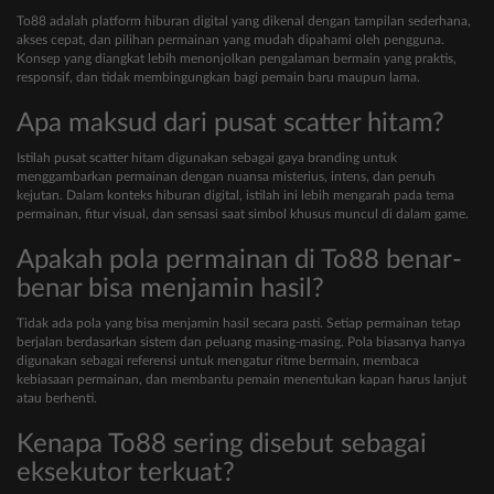
To88 adalah platform hiburan digital yang dikenal dengan tampilan sederhana,
akses cepat, dan pilihan permainan yang mudah dipahami oleh pengguna.
Konsep yang diangkat lebih menonjolkan pengalaman bermain yang praktis,
responsif, dan tidak membingungkan bagi pemain baru maupun lama.
Apa maksud dari pusat scatter hitam?
Istilah pusat scatter hitam digunakan sebagai gaya branding untuk
menggambarkan permainan dengan nuansa misterius, intens, dan penuh
kejutan. Dalam konteks hiburan digital, istilah ini lebih mengarah pada tema
permainan, fitur visual, dan sensasi saat simbol khusus muncul di dalam game.
Apakah pola permainan di To88 benar-
benar bisa menjamin hasil?
Tidak ada pola yang bisa menjamin hasil secara pasti. Setiap permainan tetap
berjalan berdasarkan sistem dan peluang masing-masing. Pola biasanya hanya
digunakan sebagai referensi untuk mengatur ritme bermain, membaca
kebiasaan permainan, dan membantu pemain menentukan kapan harus lanjut
atau berhenti.
Kenapa To88 sering disebut sebagai
eksekutor terkuat?