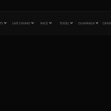
TS
LIVE CASINO
RACE
TOGEL
OLAHRAGA
CRAS