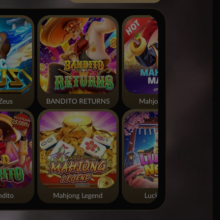
 Zeus
BANDITO RETURNS
Mahjong Magic
ndito
Mahjong Legend
Lucky Neko
C