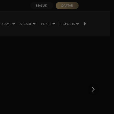
MASUK
DAFTAR
H GAME
ARCADE
POKER
E-SPORTS
SABUNG AYAM