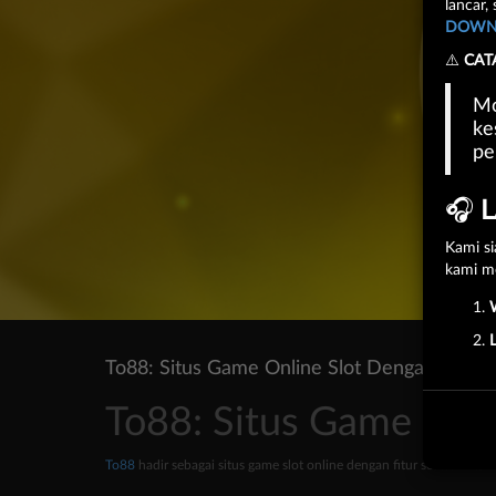
lancar,
DOWN
⚠️
CAT
Mo
ke
pe
🎧
Kami s
kami me
L
To88: Situs Game Online Slot Dengan Fitur S
To88: Situs Game Onli
To88
hadir sebagai situs game slot online dengan fitur scatter hitam