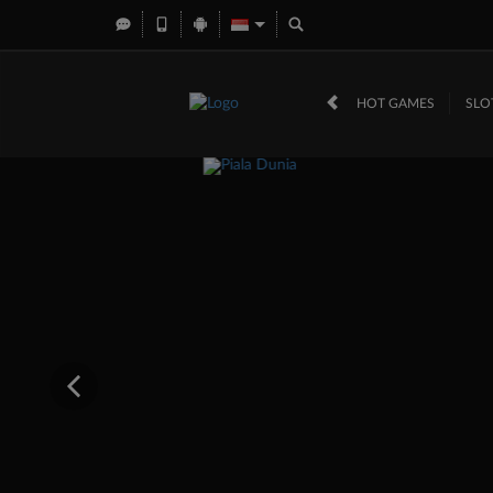
HOT GAMES
SLO