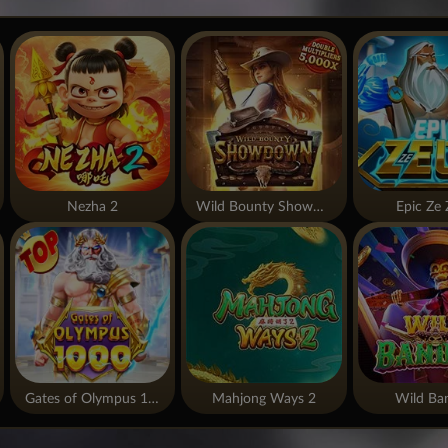
Nezha 2
Wild Bounty Showdown
Epic Ze
Gates of Olympus 1000
Mahjong Ways 2
Wild Ba