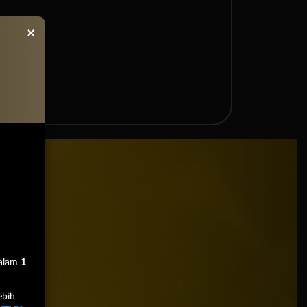
×
DI
dalam
1
ebih