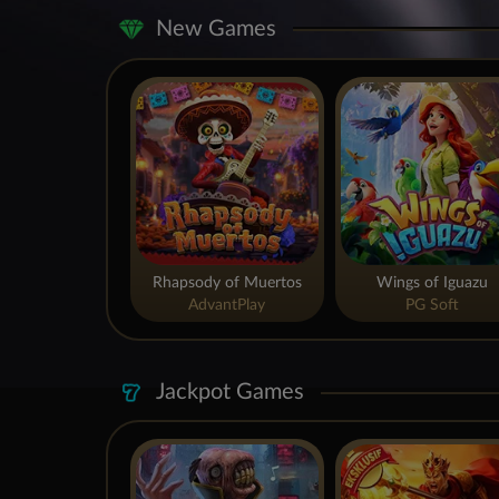
New Games
Rhapsody of Muertos
Wings of Iguazu
AdvantPlay
PG Soft
Jackpot Games