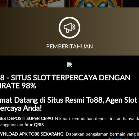
Anaconda Gold
9 Masks of Fire™ HyperSpins™
PEMBERITAHUAN
Pragmatic Play
MicroGaming
8 - SITUS SLOT TERPERCAYA DENGAN
RATE 98%
mat Datang di Situs Resmi To88, Agen Slot
ercaya Anda!
ES DEPOSIT SUPER CEPAT
Nikmati kemudahan deposit instan hanya 
nggunakan fitur
QRIS
.
NLOAD APK TO88 SEKARANG!
Dapatkan pengalaman bermain yang l