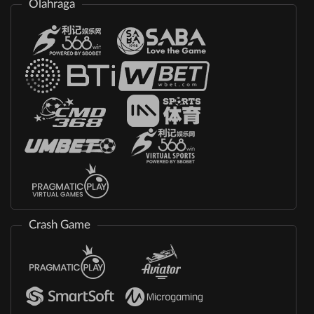
Olahraga
Crash Game