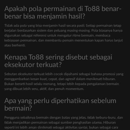
Apakah pola permainan di To88 benar-
benar bisa menjamin hasil?
Tidak ada pola yang bisa menjamin hasil secara pasti. Setiap permainan tetap
berjalan berdasarkan sistem dan peluang masing-masing. Pola biasanya hanya
digunakan sebagai referensi untuk mengatur ritme bermain, membaca
kebiasaan permainan, dan membantu pemain menentukan kapan harus lanjut
atau berhenti.
Kenapa To88 sering disebut sebagai
eksekutor terkuat?
Sebutan eksekutor terkuat lebih cocok dipahami sebagai bahasa promosi yang
menggambarkan kesan kuat, cepat, dan agresif dalam menikmati hiburan.
Bukan berarti hasil selalu menang, tetapi lebih kepada pengalaman bermain
yang dibuat lebih seru, aktif, dan penuh momentum.
Apa yang perlu diperhatikan sebelum
bermain?
Pengguna sebaiknya bermain dengan batas yang jelas, tidak terburu-buru, dan
tidak menjadikan permainan sebagai sumber penghasilan utama. Hiburan
seperti ini lebih aman dinikmati sebagai aktivitas santai, bukan sebagai cara