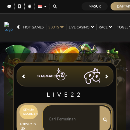
MASUK
DAFTA
IDR
12,745,231,
HOT GAMES
SLOTS
LIVE CASINO
RACE
TOGEL
LIVE22
SEMUA
PERMAINAN
TOP
SLOTS
20