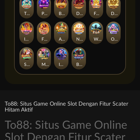
The Great Sorcery
Panthera Pardus
Buffalo Blaze
Dragon Treasure
Fortune Realm
Dragon Wish
Into the Fay: Ashley
Fiery Lady
Aztec Legacy
Neko Treasure
Wonders of Zeus
Oni Cosmic Atlas
Santa's Payday
Meta Space
Illuvium Master
Block Buster
To88: Situs Game Online Slot Dengan Fitur Scater
Hitam Aktif
To88: Situs Game Online
Slot Dengan Fitur Scater