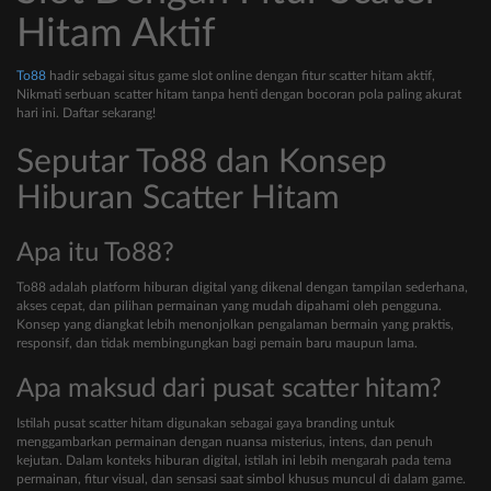
Hitam Aktif
To88
hadir sebagai situs game slot online dengan fitur scatter hitam aktif,
Nikmati serbuan scatter hitam tanpa henti dengan bocoran pola paling akurat
hari ini. Daftar sekarang!
Seputar To88 dan Konsep
Hiburan Scatter Hitam
Apa itu To88?
To88 adalah platform hiburan digital yang dikenal dengan tampilan sederhana,
akses cepat, dan pilihan permainan yang mudah dipahami oleh pengguna.
Konsep yang diangkat lebih menonjolkan pengalaman bermain yang praktis,
responsif, dan tidak membingungkan bagi pemain baru maupun lama.
Apa maksud dari pusat scatter hitam?
Istilah pusat scatter hitam digunakan sebagai gaya branding untuk
menggambarkan permainan dengan nuansa misterius, intens, dan penuh
kejutan. Dalam konteks hiburan digital, istilah ini lebih mengarah pada tema
permainan, fitur visual, dan sensasi saat simbol khusus muncul di dalam game.