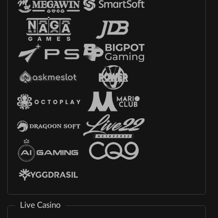
Live Casino