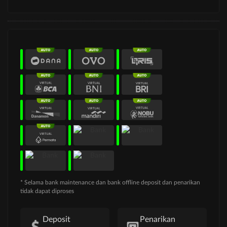
* Selama bank maintenance dan bank offline deposit dan penarikan
tidak dapat diproses
Deposit
Penarikan