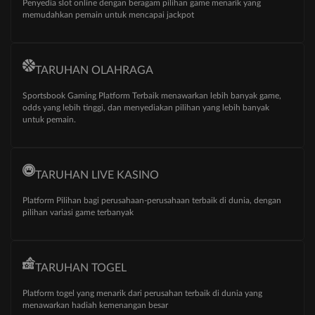
Penyedia slot online dengan beragam pilihan game menarik yang
memudahkan pemain untuk mencapai jackpot
TARUHAN OLAHRAGA
Sportsbook Gaming Platform Terbaik menawarkan lebih banyak game,
odds yang lebih tinggi, dan menyediakan pilihan yang lebih banyak
untuk pemain.
TARUHAN LIVE KASINO
Platform Pilihan bagi perusahaan-perusahaan terbaik di dunia, dengan
pilihan variasi game terbanyak
TARUHAN TOGEL
Platform togel yang menarik dari perusahan terbaik di dunia yang
menawarkan hadiah kemenangan besar