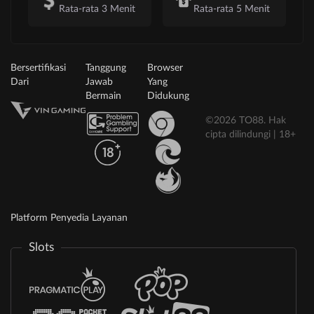
Rata-rata 3 Menit
Rata-rata 5 Menit
Bersertifikasi
Tanggung
Browser
Dari
Jawab
Yang
Bermain
Didukung
©2026 TO88. Hak
cipta dilindungi | 18+
Platform Penyedia Layanan
Slots